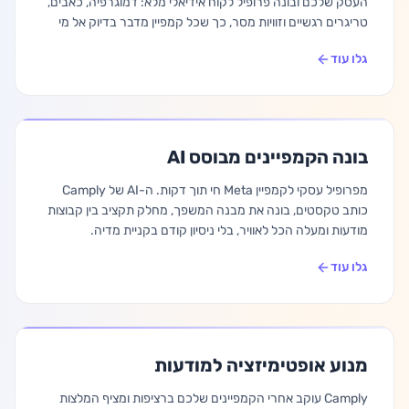
העסק שלכם ובונה פרופיל לקוח אידיאלי מלא: דמוגרפיה, כאבים,
טריגרים רגשיים וזוויות מסר, כך שכל קמפיין מדבר בדיוק אל מי
התחילו חינם
שהכי סביר שיקנה.
גלו עוד
בונה הקמפיינים מבוסס AI
מפרופיל עסקי לקמפיין Meta חי תוך דקות. ה-AI של Camply
כותב טקסטים, בונה את מבנה המשפך, מחלק תקציב בין קבוצות
מודעות ומעלה הכל לאוויר, בלי ניסיון קודם בקניית מדיה.
גלו עוד
מנוע אופטימיזציה למודעות
Camply עוקב אחרי הקמפיינים שלכם ברציפות ומציף המלצות