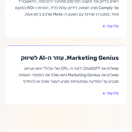
רואים בדיוק איך תקציב הפרסום מתחבר להכנסה. הדאשבורד
של Camply מציג הוצאה, לידים, עלות לליד, המרות ו-ROI במקום
אחד, מסונכרן ישירות עם חשבון ה-Meta שלכם בזמן אמת.
גלו עוד
Marketing Genius, עוזר ה-AI לשיווק
שואלים את ChatGPT 'למה ה-CPL שלי עלה?' והוא מנחש.
שואלים את Marketing Genius והוא שולף את המספר האמיתי,
מצביע על המודעה שמתעייפת ומציע לעצור אותה או להחליף
קריאייטיב. סוכן AI שקורא את חשבון ה-Meta החי שלכם ומבצע
גלו עוד
את הפעולות שאתם מאשרים.