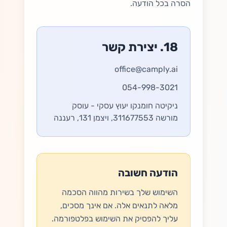
הסרה בכל הודעה.
18. יצירת קשר
office@camply.ai
054-998-3021
ניקיטה חומנקו יעוץ עסקי - עוסק
מורשה 311677553, ויצמן 131, רעננה
הודעה חשובה
השימוש שלך בשירות מהווה הסכמה
מלאה לתנאים אלה. אם אינך מסכים,
עליך להפסיק את השימוש בפלטפורמה.