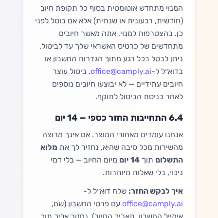
המנוי מתחדש אוטומטית בסוף כל תקופת חיוב
(חודשית, רבעונית או שנתית) אלא אם בוטל לפני
כן. בהצטרפות למנוי, אתה מאשר חיובים
מתחדשים של כרטיס האשראי שלך עד לביטול.
ניתן לבטל בכל רגע מתוך הגדרות החשבון או
בדוא״ל ל-
office@camply.ai
. ביטול עוצר
חיובים עתידיים — לא יבוצעו חיובים נוספים
לאחר כניסת הביטול לתוקף.
6.4 התחייבות החזר כספי — 14 יום
אנחנו עומדים מאחורי המוצר. אם אינך מרוצה
מהשירות מכל סיבה שהיא, נחזיר לך את
מלוא
התשלום
תוך
14 יום
מיום החיוב — בלי דמי
ניכוי, בלי שאלות מיותרות.
איך לבקש החזר:
שלח דוא״ל ל-
office@camply.ai
עם פרטי החשבון (שם,
אימייל החשבון, תאריך החיוב). נחזור אליך תוך