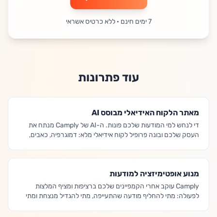
7 ימים חינם · ללא כרטיס אשראי
עוד פתרונות
מאתר הלקוח האידיאלי מבוסס AI
די לנחש למי המודעות שלכם פונות. ה-AI של Camply מנתח את
העסק שלכם ובונה פרופיל לקוח אידיאלי מלא: דמוגרפיה, כאבים,
טריגרים רגשיים וזוויות מסר, כך שכל קמפיין מדבר בדיוק אל מי שהכי
סביר שיקנה.
מנוע אופטימיזציה למודעות
Camply עוקב אחרי הקמפיינים שלכם ברציפות ומציף המלצות
לפעולה: מתי להחליף מודעה שהתעייפה, מתי להגדיל מנצחת ומתי
לעצור מודעה שלא מתפקדת. די לנחש מתי המודעות מפסיקות
לעבוד.